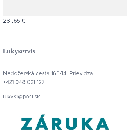
281,65
€
Lukyservis
Nedožerská cesta 168/14, Prievidza
+421 948 021 127
.sk
lukys1@post