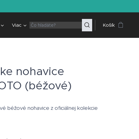
Viac
Košík
ke nohavice
TO (béžové)
é béžové nohavice z oficiálnej kolekcie