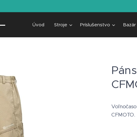
Úvod
Stroje
Príslušenstvo
Bazár
Páns
CFMO
Voľnočasov
CFMOTO.