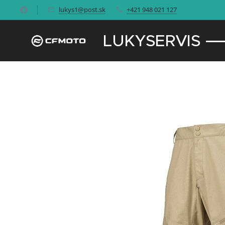
lukys1@post.sk
+421 948 021 127
LUKYSERVIS