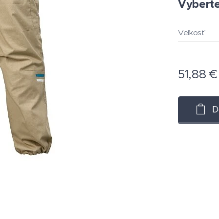
Vyberte 
Veľkosť
51,88
€
D