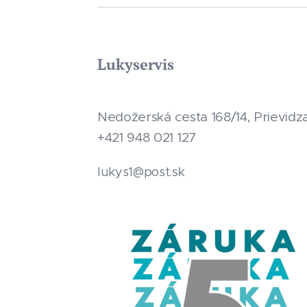
Lukyservis
Nedožerská cesta 168/14, Prievidz
+421 948 021 127
.sk
lukys1@post