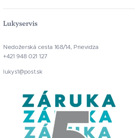
Lukyservis
Nedožerská cesta 168/14, Prievidza
+421 948 021 127
.sk
lukys1@post