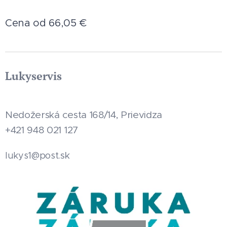
Cena od
66,05
€
Lukyservis
Nedožerská cesta 168/14, Prievidza
+421 948 021 127
.sk
lukys1@post