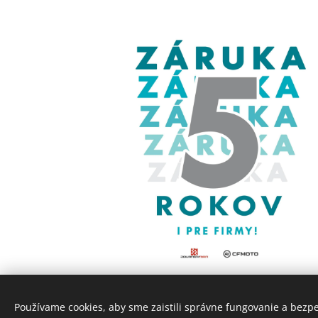
Používame cookies, aby sme zaistili správne fungovanie a bezp