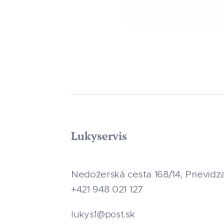
Lukyservis
Nedožerská cesta 168/14, Prievidz
+421 948 021 127
.sk
lukys1@post