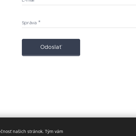
Správa
Odoslať
ečnosť našich stránok. Tým vám