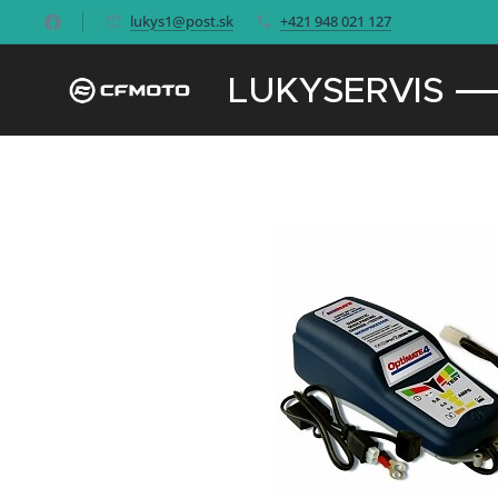
lukys1@post.sk
+421 948 021 127
LUKYSERVIS