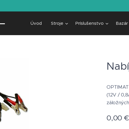
Úvod
Stroje
Príslušenstvo
Bazár
Nabí
OPTIMATE
(12V / 0,
záložných
0,00
€