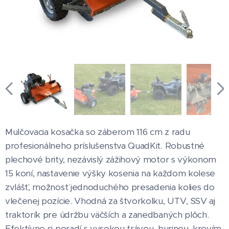
Mulčovacia kosačka so záberom 116 cm z radu
profesionálneho príslušenstva QuadKit. Robustné
plechové brity, nezávislý zážihový motor s výkonom
15 koní, nastavenie výšky kosenia na každom kolese
zvlášť, možnosť jednoduchého presadenia kolies do
vlečenej pozície. Vhodná za štvorkolku, UTV, SSV aj
traktorík pre údržbu väčších a zanedbaných plôch.
Efektívne si poradí s vysokou trávou, burinou, krovím,