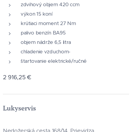
zdvihový objem 420 ccm
výkon 15 koní
krútiaci moment 27 Nm
palivo benzín BA95
objem nádrže 6,5 litra
chladenie vzduchom-
štartovanie elektrické/ručné
2 916,25
€
Lukyservis
Nedožerská cesta 168/14, Prievidza