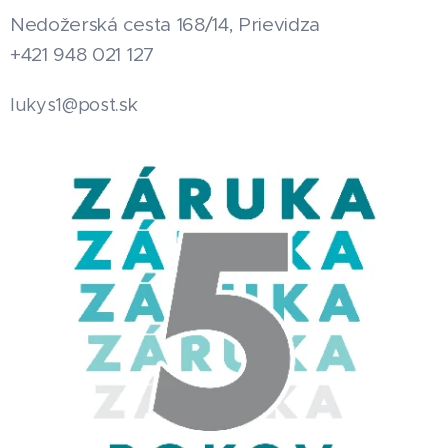
Nedožerská cesta 168/14, Prievidza
+421 948 021 127
.sk
lukys1@post