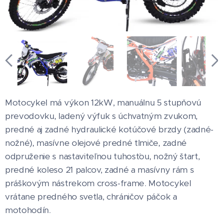
Motocykel má výkon 12kW, manuálnu 5 stupňovú
prevodovku, ladený výfuk s úchvatným zvukom,
predné aj zadné hydraulické kotúčové brzdy (zadné-
nožné), masívne olejové predné tlmiče, zadné
odpruženie s nastaviteľnou tuhosťou, nožný štart,
predné koleso 21 palcov, zadné a masívny rám s
práškovým nástrekom cross-frame. Motocykel
vrátane predného svetla, chráničov páčok a
motohodín.