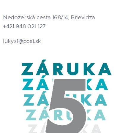
Nedožerská cesta 168/14, Prievidza
+421 948 021 127
.sk
lukys1@post