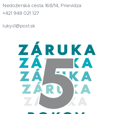
Nedožerská cesta 168/14, Prievidza
+421 948 021 127
.sk
lukys1@post