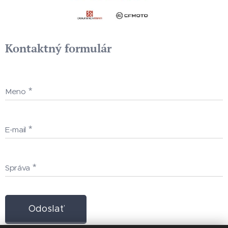
Kontaktný formulár
Meno
E-mail
Správa
Odoslať