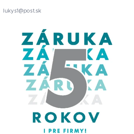
.sk
lukys1@post