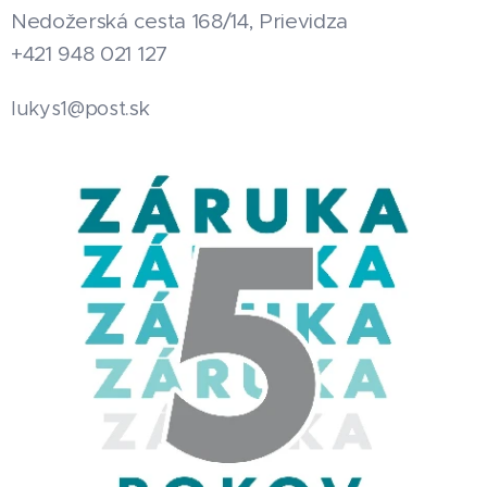
Nedožerská cesta 168/14, Prievidza
+421 948 021 127
.sk
lukys1@post