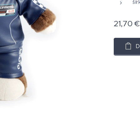
ší
21,70
€
D