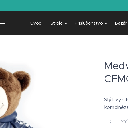
Úvod
Stroje
Príslušenstvo
Bazár
Medv
CFM
Štýlový C
kombinéze 
vý