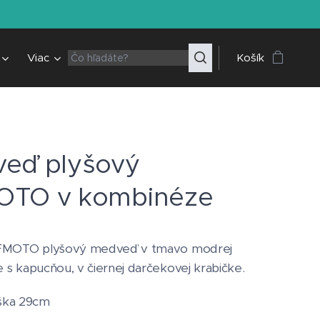
Viac
Košík
eď plyšový
OTO v kombinéze
FMOTO plyšový medveď v tmavo modrej
s kapucňou, v čiernej darčekovej krabičke.
ška 29cm