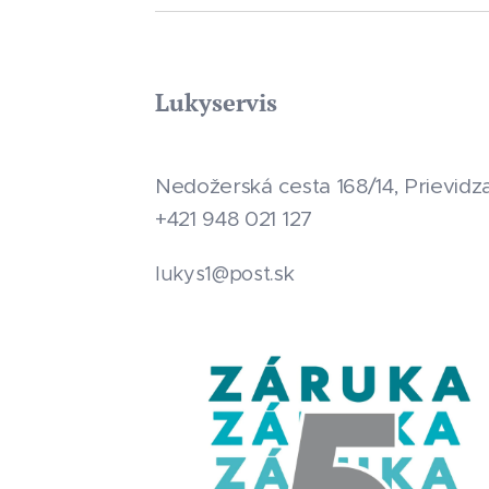
Lukyservis
Nedožerská cesta 168/14, Prievidz
+421 948 021 127
.sk
lukys1@post