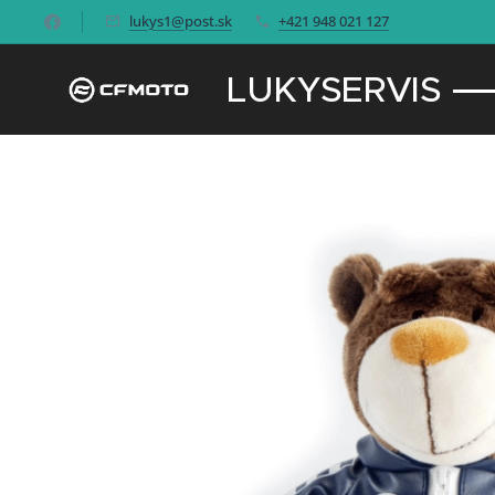
lukys1@post.sk
+421 948 021 127
LUKYSERVIS