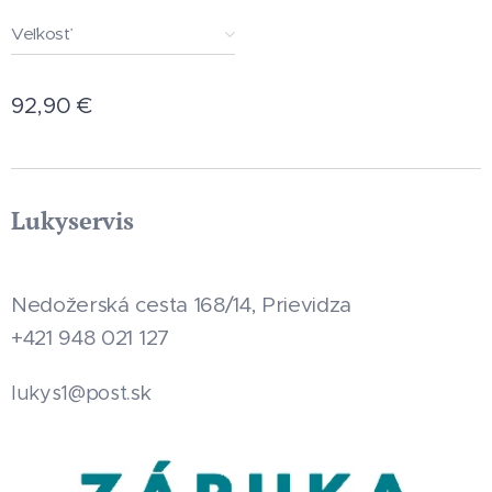
Veľkosť
92,90
€
Lukyservis
Nedožerská cesta 168/14, Prievidza
+421 948 021 127
.sk
lukys1@post