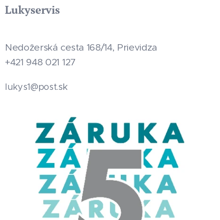
Lukyservis
Nedožerská cesta 168/14, Prievidza
+421 948 021 127
.sk
lukys1@post