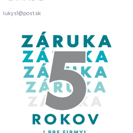
.sk
lukys1@post