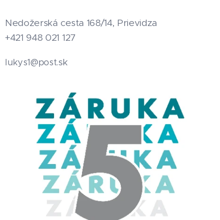
Nedožerská cesta 168/14, Prievidza
+421 948 021 127
.sk
lukys1@post