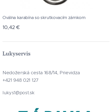
Oválna karabína so skrutkovacím zámkom
10,42
€
Lukyservis
Nedožerská cesta 168/14, Prievidza
+421 948 021 127
.sk
lukys1@post