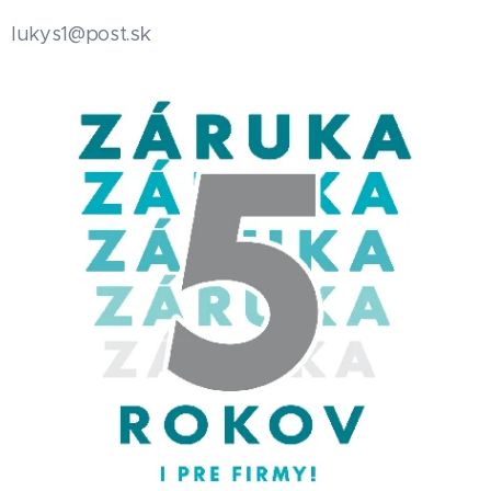
.sk
lukys1@post