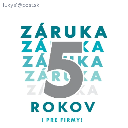
.sk
lukys1@post