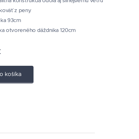
litná konštrukcia odolá aj silnejšiemu vetru
koväť z peny
žka 93cm
rka otvoreného dáždnika 120cm
€
o košíka