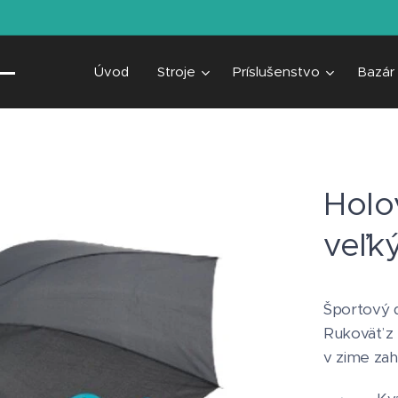
Úvod
Stroje
Príslušenstvo
Bazár
Holo
veľk
Športový d
Rukoväť z 
v zime zah