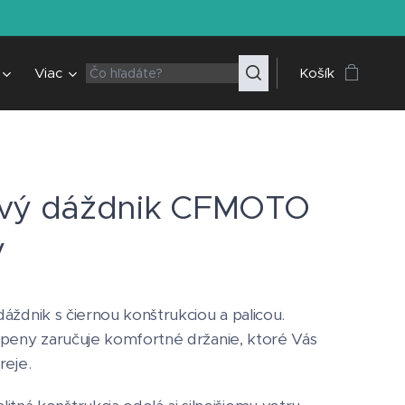
Viac
Košík
vý dáždnik CFMOTO
ý
áždnik s čiernou konštrukciou a palicou.
peny zaručuje komfortné držanie, ktoré Vás
reje.