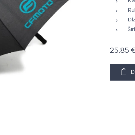
Kva
Ru
Dĺ
Ší
25,85
D