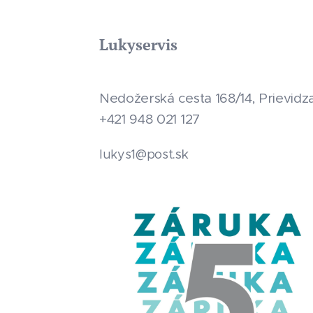
Lukyservis
Nedožerská cesta 168/14, Prievidz
+421 948 021 127
.sk
lukys1@post