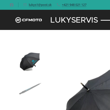
lukys1@post.sk
+421 948 021 127
LUKYSERVIS