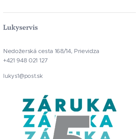
Lukyservis
Nedožerská cesta 168/14, Prievidza
+421 948 021 127
.sk
lukys1@post