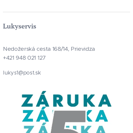
Lukyservis
Nedožerská cesta 168/14, Prievidza
+421 948 021 127
.sk
lukys1@post