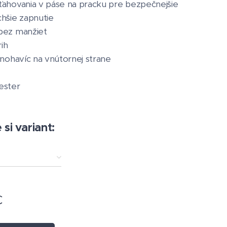
ahovania v páse na pracku pre bezpečnejšie
hšie zapnutie
bez manžiet
rih
 nohavíc na vnútornej strane
ester
si variant:
€