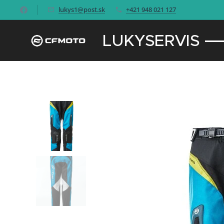
lukys1@post.sk
+421 948 021 127
LUKYSERVIS