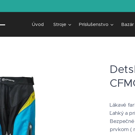
Úvod
Stroje
Príslušenstvo
Bazár
Dets
CFMO
Lákavé far
Ľahký a pr
Bezpečné
prvkom ( n