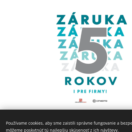
Používame cookies, aby sme zaistili správne fungovanie a bezp
môžeme poskytnúť tú najlepšiu skúsenosť z ich návštevy.