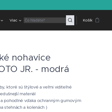
Viac
Košík
ké nohavice
TO JR. - modrá
by, ktoré sú štýlové a veľmi viditeľné
iedušnejší materiál
 a pohodlné vďaka ochranným gumovým
a stehnách a kolenách )