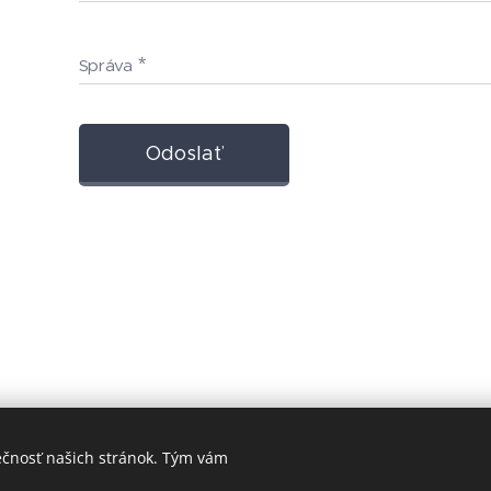
Správa
Odoslať
ečnosť našich stránok. Tým vám