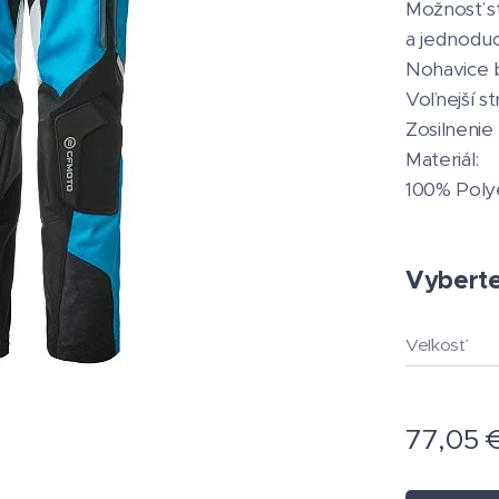
Možnosť sť
a jednoduc
Nohavice 
Voľnejší st
Zosilnenie
Materiál:
100% Poly
Vyberte 
Veľkosť
77,05