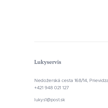
Lukyservis
Nedožerská cesta 168/14, Prievidz
+421 948 021 127
.sk
lukys1@post