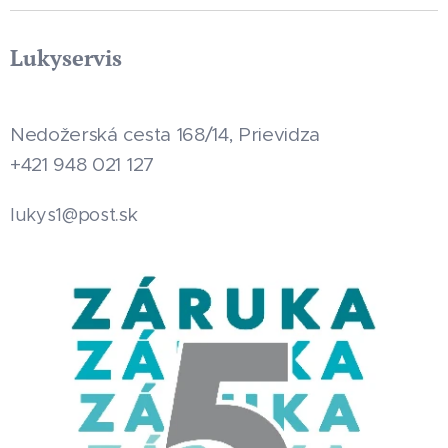
Lukyservis
Nedožerská cesta 168/14, Prievidza
+421 948 021 127
.sk
lukys1@post