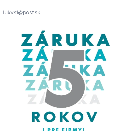
.sk
lukys1@post