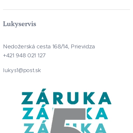
Lukyservis
Nedožerská cesta 168/14, Prievidza
+421 948 021 127
.sk
lukys1@post