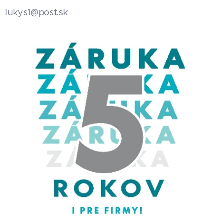
.sk
lukys1@post