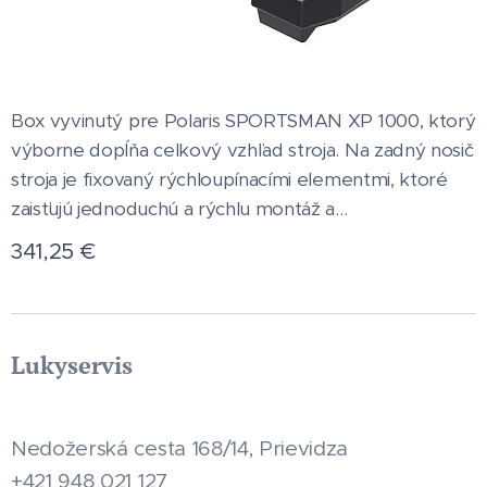
Box vyvinutý pre Polaris SPORTSMAN XP 1000, ktorý
výborne dopĺňa celkový vzhľad stroja. Na zadný nosič
stroja je fixovaný rýchloupínacími elementmi, ktoré
zaisťujú jednoduchú a rýchlu montáž a...
341,25
€
Lukyservis
Nedožerská cesta 168/14, Prievidza
+421 948 021 127