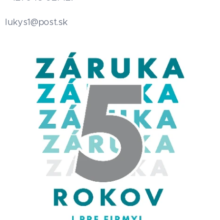
.sk
lukys1@post