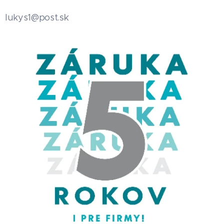
.sk
lukys1@post