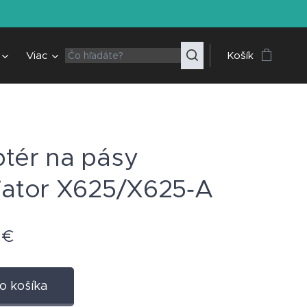
Viac
Košík
tér na pásy
iator X625/X625‑A
€
o košíka