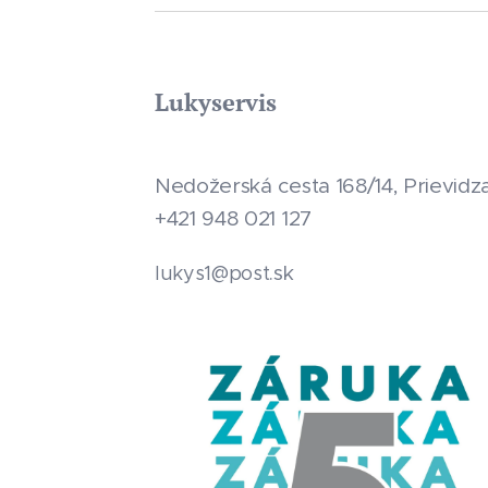
Lukyservis
Nedožerská cesta 168/14, Prievidz
+421 948 021 127
.sk
lukys1@post