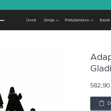
Úvod
Stroje
Príslušenstvo
Bazár
Adap
Glad
582,90
D