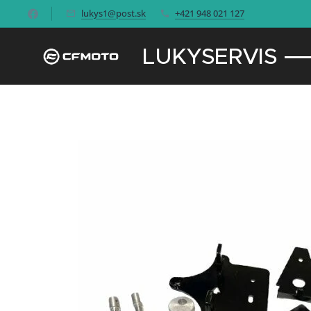
lukys1@post.sk
+421 948 021 127
LUKYSERVIS