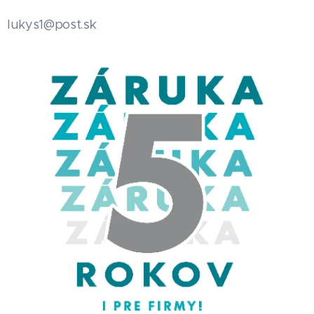
.sk
lukys1@post