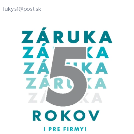
.sk
lukys1@post