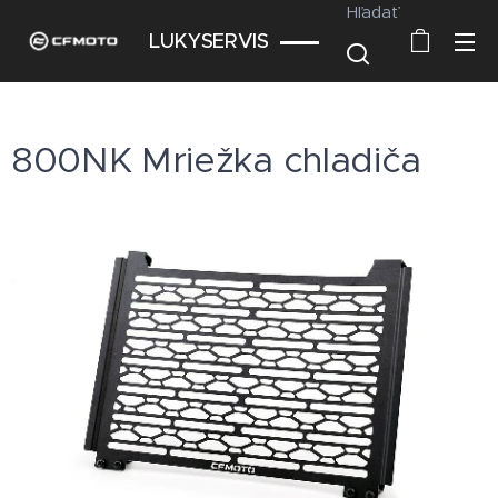
Hľadať
LUKYSERVIS
800NK Mriežka chladiča