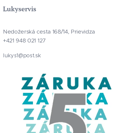
Lukyservis
Nedožerská cesta 168/14, Prievidza
+421 948 021 127
.sk
lukys1@post