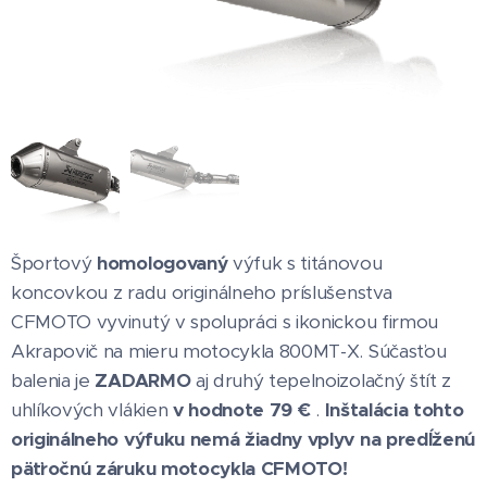
Športový
homologovaný
výfuk s titánovou
koncovkou z radu originálneho príslušenstva
CFMOTO vyvinutý v spolupráci s ikonickou firmou
Akrapovič na mieru motocykla 800MT-X. Súčasťou
balenia je
ZADARMO
aj druhý tepelnoizolačný štít z
uhlíkových vlákien
v hodnote 79 €
.
Inštalácia tohto
originálneho výfuku nemá žiadny vplyv na predĺženú
päťročnú záruku motocykla CFMOTO!