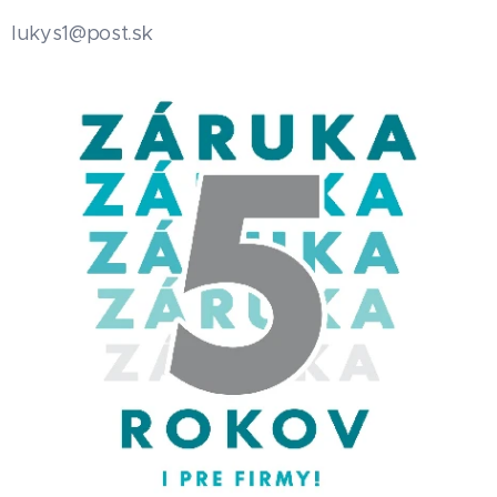
.sk
lukys1@post