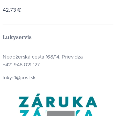
42,73
€
Lukyservis
Nedožerská cesta 168/14, Prievidza
+421 948 021 127
.sk
lukys1@post