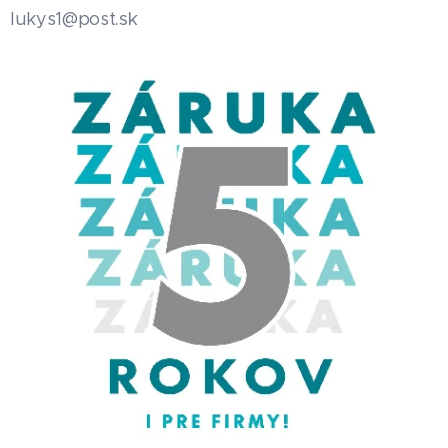
.sk
lukys1@post